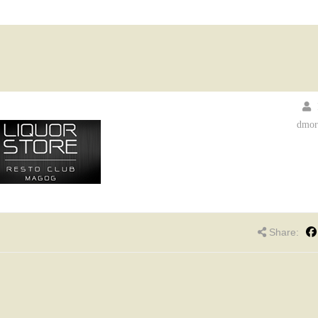
dmor
Share: