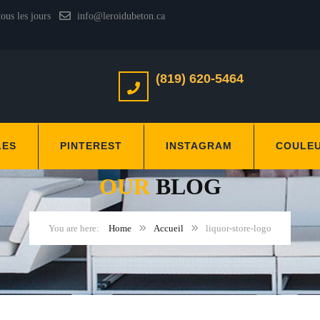
tous les jours
info@leroidubeton.ca
(819) 620-5464
LES
PINTEREST
INSTAGRAM
COULE
OUR
BLOG
Home
Accueil
liquor-store-logo