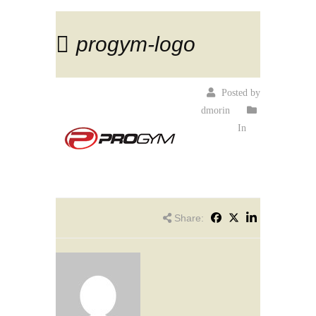
progym-logo
Posted by
dmorin
In
Share: