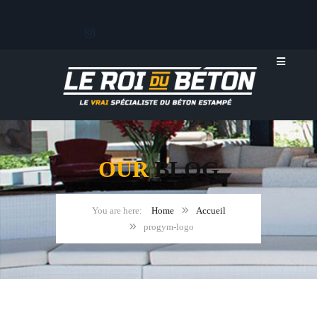
OUR
BLOG
Home
Accueil
progym-logo