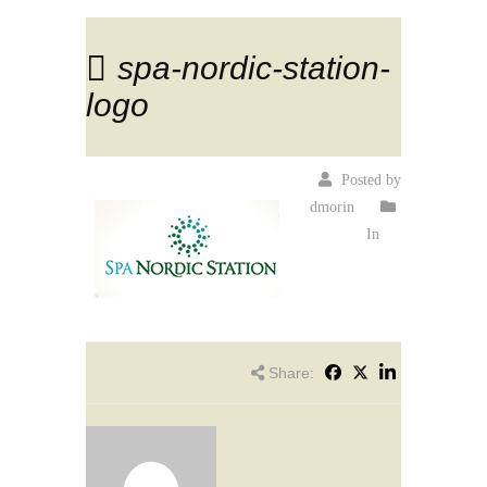
spa-nordic-station-
logo
Posted by
dmorin
In
Share: