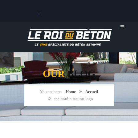
OUR
BLOG
Home
Accueil
spa-nordic-station-logo