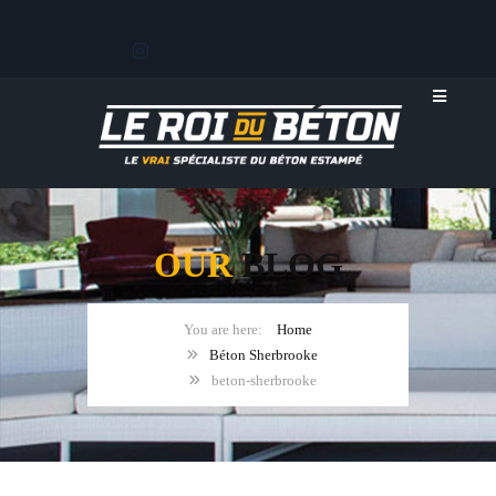
OUR
BLOG
Home
Béton Sherbrooke
beton-sherbrooke