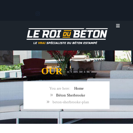
OUR
BLOG
Home
Béton Sherbrooke
beton-sherbrooke-plan