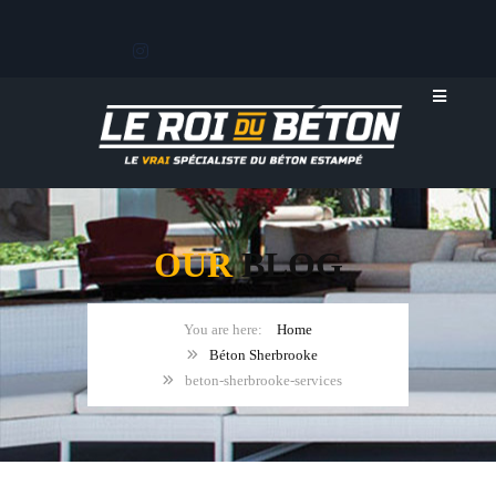
OUR
BLOG
Home
Béton Sherbrooke
beton-sherbrooke-services