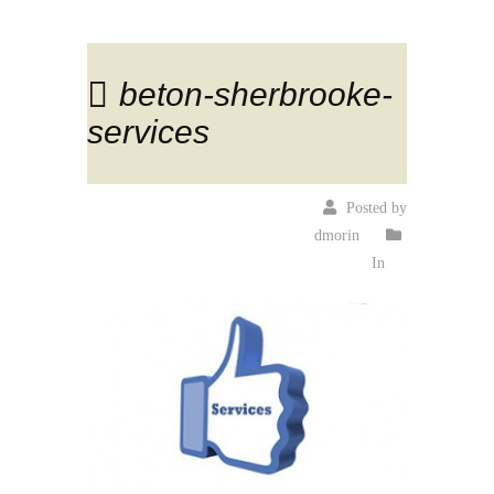
beton-sherbrooke-
services
Posted by
dmorin
In