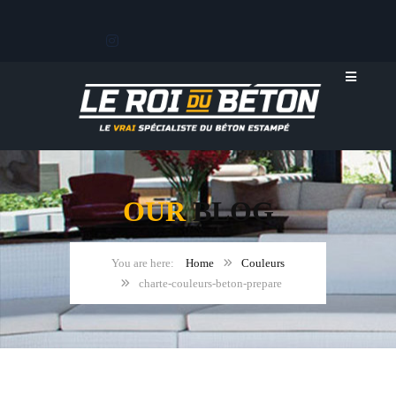
OUR
BLOG
Home
Couleurs
charte-couleurs-beton-prepare