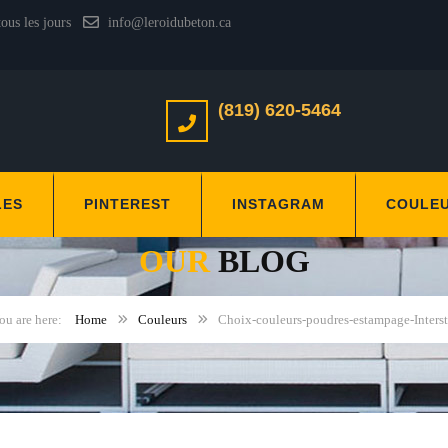
tous les jours
info@leroidubeton.ca
(819) 620-5464
LES
PINTEREST
INSTAGRAM
COULE
OUR
BLOG
Home
Couleurs
Choix-couleurs-poudres-estampage-Interst