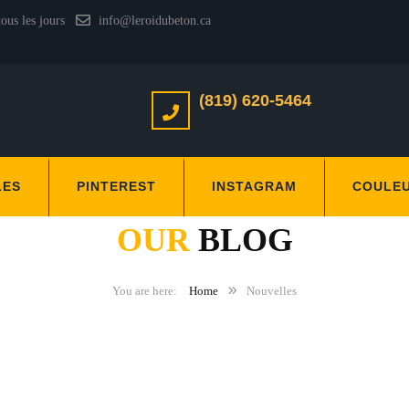
tous les jours
info@leroidubeton.ca
(819) 620-5464
LES
PINTEREST
INSTAGRAM
COULE
OUR
BLOG
Home
Nouvelles