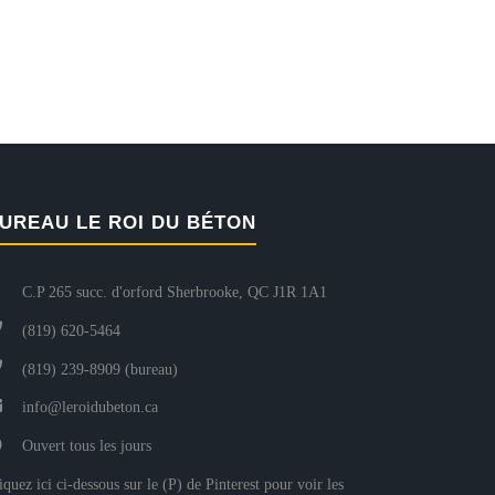
UREAU LE ROI DU BÉTON
C.P 265 succ. d'orford Sherbrooke, QC J1R 1A1
(819) 620-5464
(819) 239-8909 (bureau)
info@leroidubeton.ca
Ouvert tous les jours
iquez ici ci-dessous sur le (P) de Pinterest pour voir les