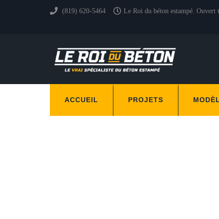
(819) 620-5464
Le Roi du béton estampé. Ouvert 
ACCUEIL
PROJETS
MODÈ