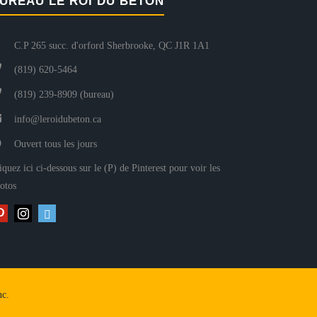
UREAU LE ROI DU BÉTON
C.P 265 succ. d'orford Sherbrooke, QC J1R 1A1
(819) 620-5464
(819) 239-8909 (bureau)
info@leroidubeton.ca
Ouvert tous les jours
iquez ici ci-dessous sur le (P) de Pinterest pour voir les
otos
nc.