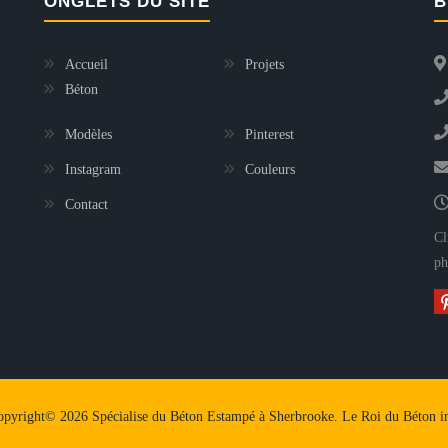
ONGLETS DU SITE
B
Accueil
Projets
Béton
Modèles
Pinterest
Instagram
Couleurs
Contact
Cl
ph
pyright© 2026 Spécialise du Béton Estampé à Sherbrooke. Le Roi du Béton i