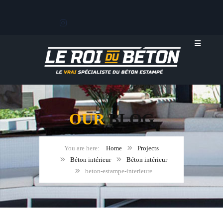
OUR
BLOG
Home
Projects
Béton intérieur
Béton intérieur
beton-estampe-interieure