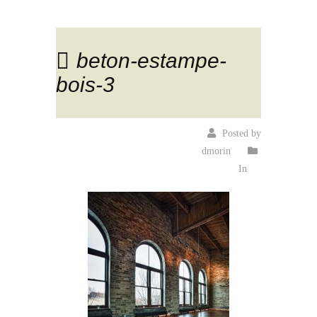
beton-estampe-
bois-3
Posted by
dmorin
In