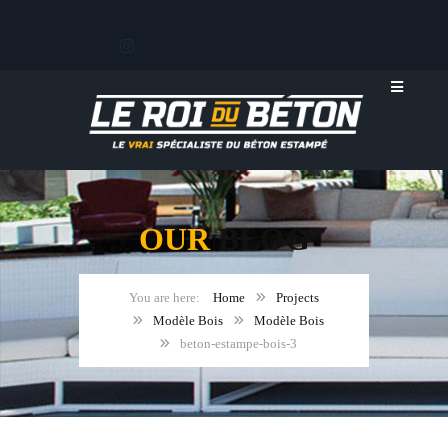
OUR
BLOG
Home
Projects
Modèle Bois
Modèle Bois
beton-estampe-bois-3