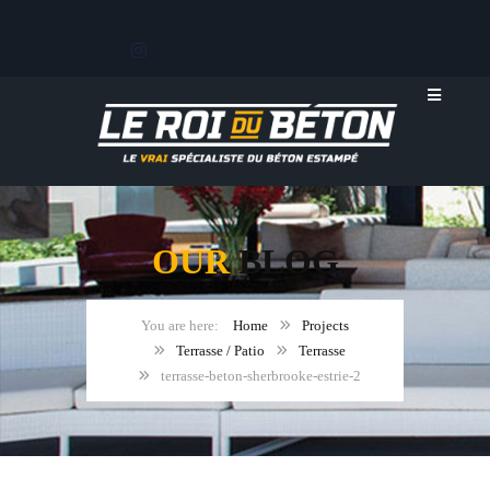
OUR
BLOG
Home
Projects
Terrasse / Patio
Terrasse
terrasse-beton-sherbrooke-estrie-2