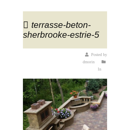
terrasse-beton-
sherbrooke-estrie-5
Posted by
dmorin
In