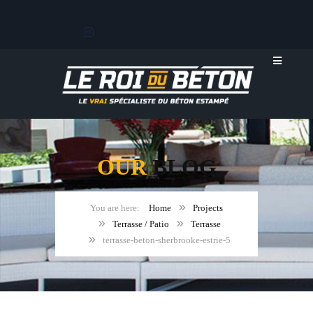
OUR
BLOG
Home
Projects
Terrasse / Patio
Terrasse
terrasse-beton-sherbrooke-estrie-5