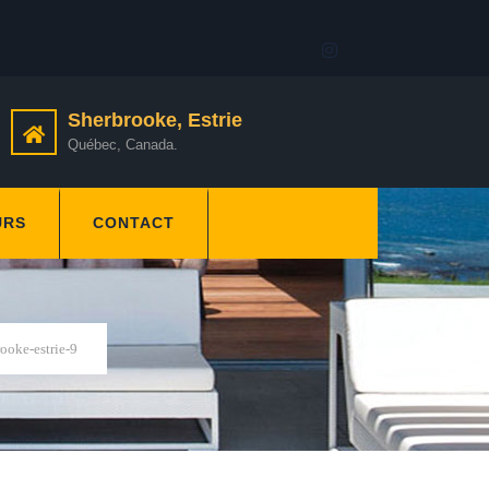
Sherbrooke, Estrie
Québec, Canada.
URS
CONTACT
rooke-estrie-9