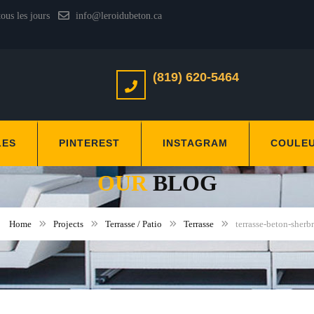
tous les jours
info@leroidubeton.ca
(819) 620-5464
LES
PINTEREST
INSTAGRAM
COULE
OUR
BLOG
Home
Projects
Terrasse / Patio
Terrasse
terrasse-beton-sherb