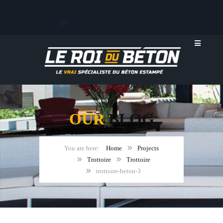
OUR
BLOG
Home
Projects
Trottoire
Trottoire
trottoire-beton-3