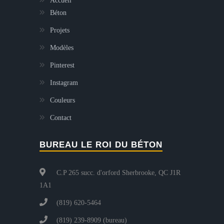
Accueil
Béton
Projets
Modèles
Pinterest
Instagram
Couleurs
Contact
BUREAU LE ROI DU BÉTON
C.P 265 succ. d'orford Sherbrooke, QC J1R
1A1
(819) 620-5464
(819) 239-8909 (bureau)