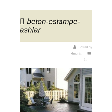
beton-estampe-
ashlar
Posted by
dmorin
In