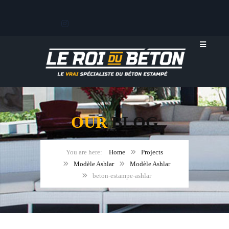
OUR
BLOG
Home
Projects
Modèle Ashlar
Modèle Ashlar
beton-estampe-ashlar