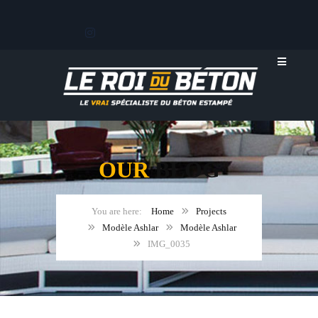
OUR
BLOG
Home
Projects
Modèle Ashlar
Modèle Ashlar
IMG_0035