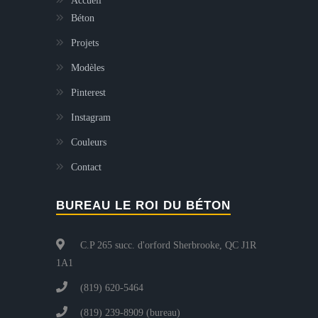
Accueil
Béton
Projets
Modèles
Pinterest
Instagram
Couleurs
Contact
BUREAU LE ROI DU BÉTON
C.P 265 succ. d'orford Sherbrooke, QC J1R
1A1
(819) 620-5464
(819) 239-8909 (bureau)