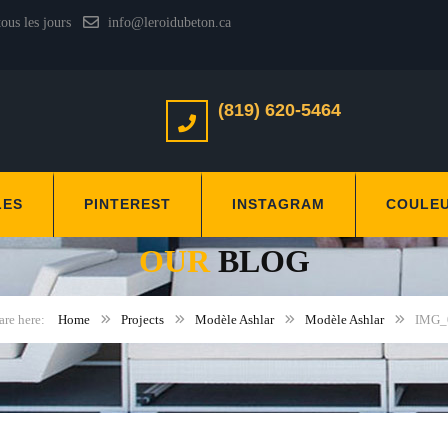
tous les jours
info@leroidubeton.ca
(819) 620-5464
LES
PINTEREST
INSTAGRAM
COULE
OUR
BLOG
Home
Projects
Modèle Ashlar
Modèle Ashlar
IMG_