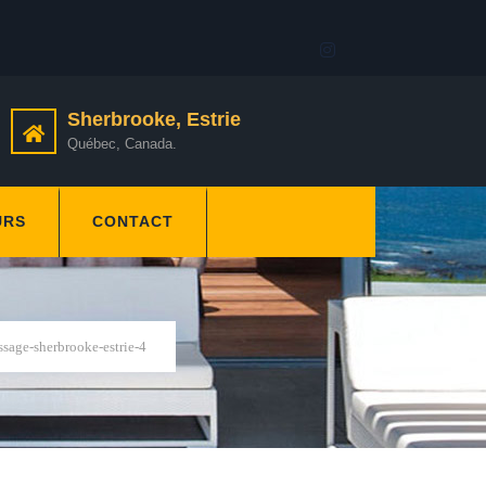
Sherbrooke, Estrie
Québec, Canada.
URS
CONTACT
sage-sherbrooke-estrie-4