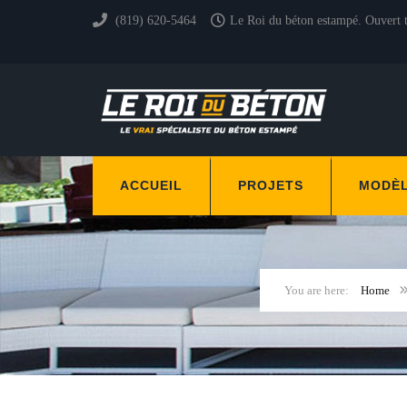
(819) 620-5464
Le Roi du béton estampé. Ouvert 
ACCUEIL
PROJETS
MODÈ
Home