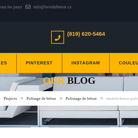
tous les jours
info@leroidubeton.ca
(819) 620-5464
LES
PINTEREST
INSTAGRAM
COULE
OUR
BLOG
Projects
Polisage de béton
Polissage de béton
modele-beton-polis