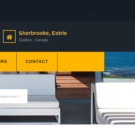
Sherbrooke, Estrie
Québec, Canada.
URS
CONTACT
entre-cour-1