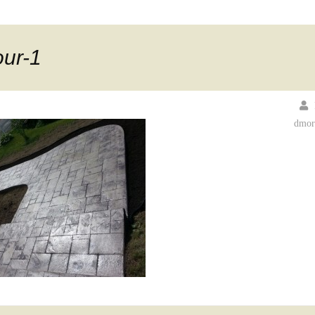
our-1
dmor