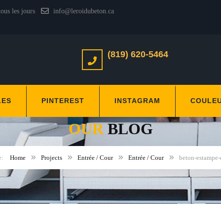
tous les jours
info@leroidubeton.ca
(819) 620-5464
LES
PINTEREST
INSTAGRAM
COULE
OUR
BLOG
Home
Projects
Entrée / Cour
Entrée / Cour
beton-estampe-