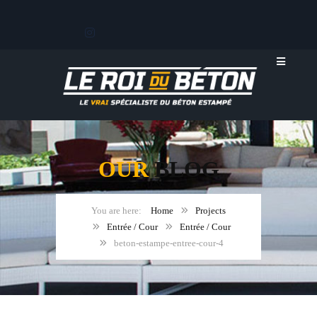
OUR
BLOG
Home
Projects
Entrée / Cour
Entrée / Cour
beton-estampe-entree-cour-4